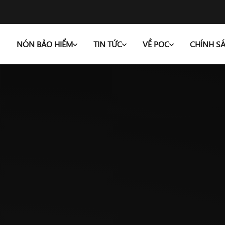
NÓN BẢO HIỂM
TIN TỨC
VỀ POC
CHÍNH S