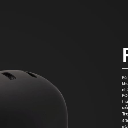
Rèn
kho
nhữ
POC
thư
diễn
Tr
40
Kí