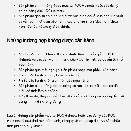
Sản phẩm chính hãng được mua tại POC Helmets hoặc các đại lý
chính hãng của POC Helmets
Sản phẩm gặp sự cố hư hỏng được xác định do lỗi của nhà sản xuất
và vẫn còn thời gian bảo hành: các phụ kiện nón (dây nón, khóa
nón, lớp lót, nút xoay điều chỉnh,…)
Những trường hợp không được bảo hành
Những sản phẩm không thể xác định được nguồn gốc tại POC
Helmets và các đại lý chính hãng của POC Helmets có quyền từ chối
bảo hành.
Sản phẩm quá thời hạn ghi trên phiếu hoặc mất phiếu bảo hành.
Phiếu bảo hành bị rách, hoặc bị sửa đổi.
Phiếu bảo hành không ghi rõ ngày mua hàng.
Sản phẩm bị hư hỏng do tác động cơ học làm rơi vỡ, hoặc có dấu
hiệu cố tình làm hư hỏng.
Tự ý tháo dỡ, thay đổi cấu trúc sản phẩm, sử dụng sai hướng dẫn, sử
dụng linh kiện không đúng.
Lưu ý: Những sản phẩm mua tại POC Helmets hoặc các đại lý của POC
Helmets đã quá thời hạn bảo hành, công ty sẽ cung cấp dịch vụ sửa chữa
tính phí cho quý khách.