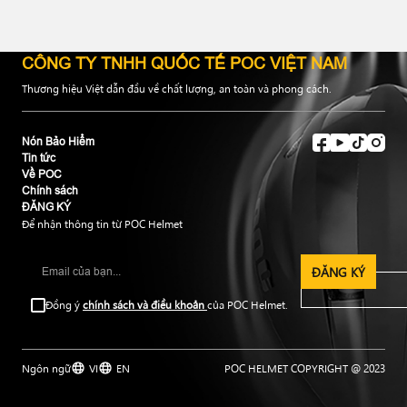
CÔNG TY TNHH QUỐC TẾ POC VIỆT NAM
Thương hiệu Việt dẫn đầu về chất lượng, an toàn và phong cách.
Nón Bảo Hiểm
Tin tức
Về POC
Chính sách
ĐĂNG KÝ
Để nhận thông tin từ POC Helmet
ĐĂNG KÝ
Đồng ý
chính sách và điều khoản
của POC Helmet.
Ngôn ngữ
VI
EN
POC HELMET COPYRIGHT @ 2023