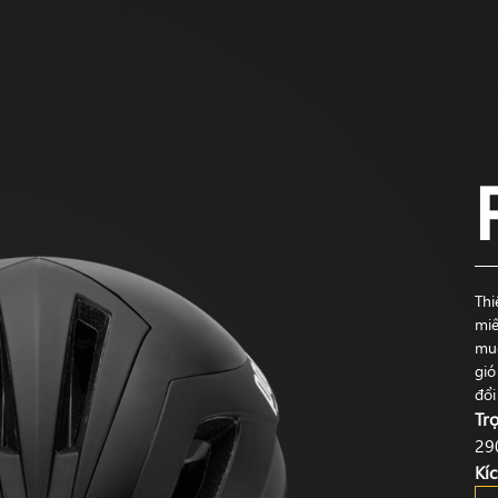
Thi
miế
muố
gió
đổi
Tr
29
Kí