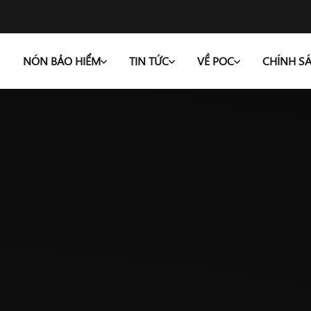
NÓN BẢO HIỂM
TIN TỨC
VỀ POC
CHÍNH S