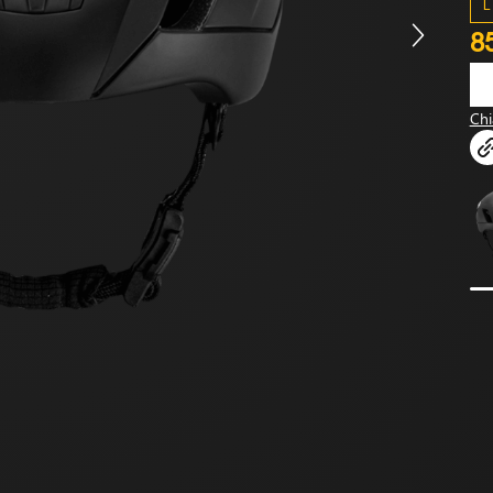
L
8
Chi