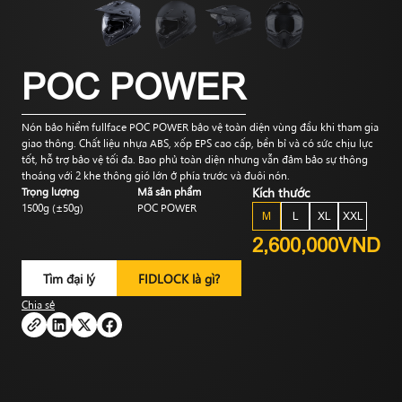
POC POWER
Nón bảo hiểm fullface POC POWER bảo vệ toàn diện vùng đầu khi tham gia
giao thông. Chất liệu nhựa ABS, xốp EPS cao cấp, bền bỉ và có sức chịu lực
tốt, hỗ trợ bảo vệ tối đa. Bao phủ toàn diện nhưng vẫn đảm bảo sự thông
thoáng với 2 khe thông gió lớn ở phía trước và đuôi nón.
Trọng lượng
Mã sản phẩm
Kích thước
1500g (±50g)
POC POWER
M
L
XL
XXL
2,600,000VND
Tìm đại lý
FIDLOCK là gì?
Chia sẻ