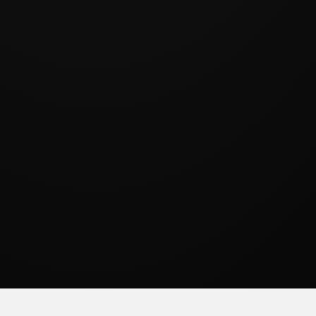
THÔNG SỐ KỸ THUẬT