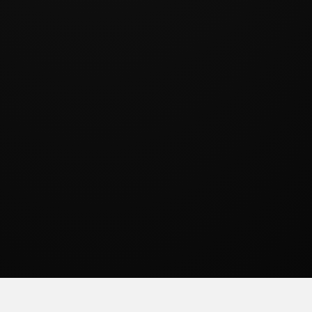
THÔNG SỐ KỸ THUẬT