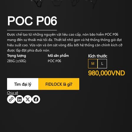
POC P06
Được chế tạo từ những nguyên vật liệu cao cấp, nón bảo hiểm POC P06
mang đến sự thoải mái tối đa. Thiết kế nhỏ gọn và hệ thống thông gió đạt
hiệu suất cao. Vừa vặn và ôm sát vòng đầu bởi hệ thống căn chỉnh kích cỡ
được lắp đặt phía đuôi nón.
Trọng lượng
Mã sản phẩm
Kích thước
285G (±50G)
POC P06
M
L
980,000VND
Tìm đại lý
FIDLOCK là gì?
Chia sẻ