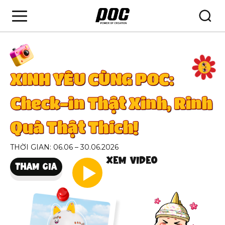
XINH YÊU CÙNG POC:
Check-in Thật Xinh, Rinh
Quà Thật Thích!
THỜI GIAN: 06.06 – 30.06.2026
XEM VIDEO
THAM GIA