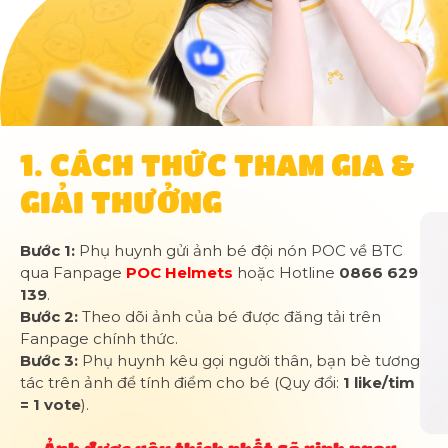
1. CÁCH THỨC THAM GIA &
GIẢI THƯỞNG
Bước 1:
Phụ huynh gửi ảnh bé đội nón POC về BTC
qua Fanpage
POC Helmets
hoặc Hotline
0866 629
139
.
Bước 2:
Theo dõi ảnh của bé được đăng tải trên
Fanpage chính thức.
Bước 3:
Phụ huynh kêu gọi người thân, bạn bè tương
tác trên ảnh để tính điểm cho bé (Quy đổi:
1 like/tim
= 1 vote
).