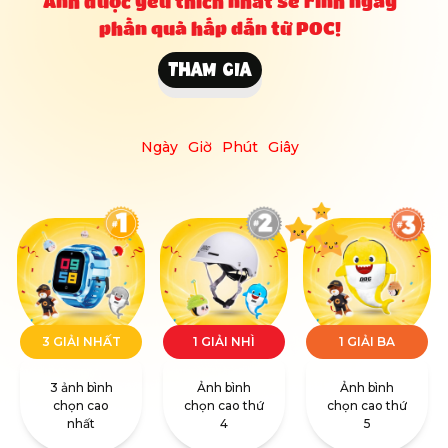
Ảnh được yêu thích nhất sẽ rinh ngay
phần quà hấp dẫn từ POC!
THAM GIA
Ngày
Giờ
Phút
Giây
3 GIẢI NHẤT
1 GIẢI NHÌ
1 GIẢI BA
3 ảnh bình
Ảnh bình
Ảnh bình
chọn cao
chọn cao thứ
chọn cao thứ
nhất
4
5