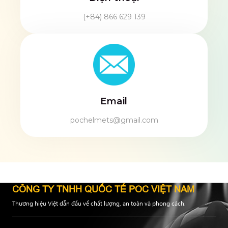
(+84) 866 629 139
Email
pochelmets@gmail.com
CÔNG TY TNHH QUỐC TẾ POC VIỆT NAM
Thương hiệu Việt dẫn đầu về chất lượng, an toàn và phong cách.