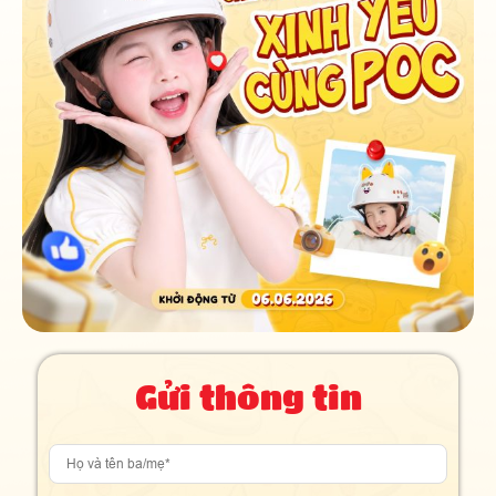
Play
00:47
Play
Mute
Settings
PIP
Enter
fullscreen
Gửi thông tin