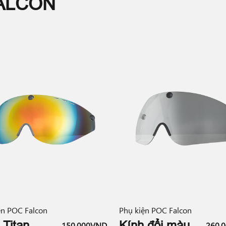
ALCON
ện POC Falcon
Phụ kiện POC Falcon
 Titan
Kính đổi màu
150,000VND
260,