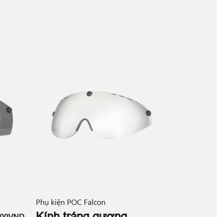
Phụ kiện POC Falcon
Kính tráng gương
000VND