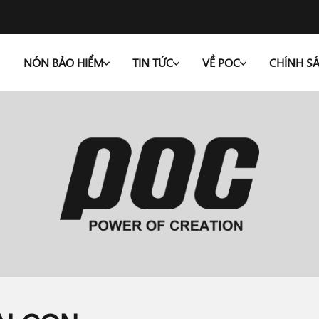
NÓN BẢO HIỂM
TIN TỨC
VỀ POC
CHÍNH S