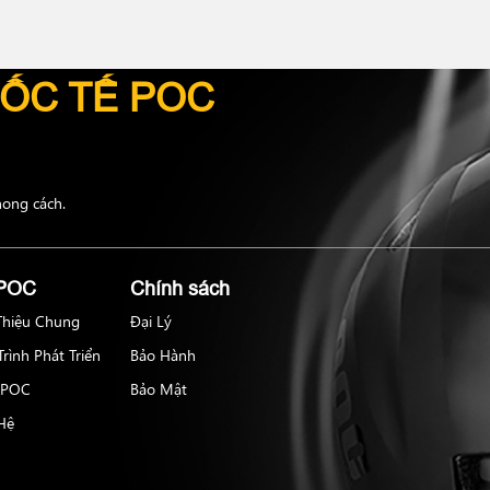
ỐC TẾ POC
hong cách.
 POC
Chính sách
 Thiệu Chung
Đại Lý
rình Phát Triển
Bảo Hành
 POC
Bảo Mật
 Hệ