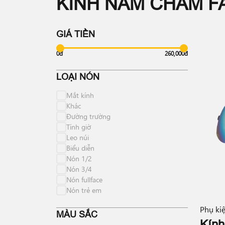
KÍNH NAM CHÂM F
GIÁ TIỀN
0đ
260,000đ
LOẠI NÓN
Mắt kính
Khác
Đường trường
Tính giờ
Leo núi
Biểu diễn
Nón 1/2
Nón 3/4
Nón fullface
Nón trẻ em
Phụ ki
MÀU SẮC
Kính