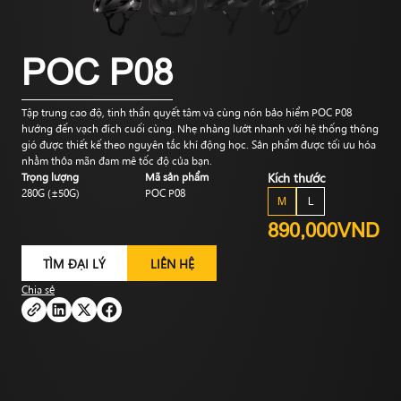
POC P08
Tập trung cao độ, tinh thần quyết tâm và cùng nón bảo hiểm POC P08
hướng đến vạch đích cuối cùng. Nhẹ nhàng lướt nhanh với hệ thống thông
gió được thiết kế theo nguyên tắc khí động học. Sản phẩm được tối ưu hóa
nhằm thỏa mãn đam mê tốc độ của bạn.
Trọng lượng
Mã sản phẩm
Kích thước
280G (±50G)
POC P08
M
L
890,000VND
TÌM ĐẠI LÝ
LIÊN HỆ
Chia sẻ