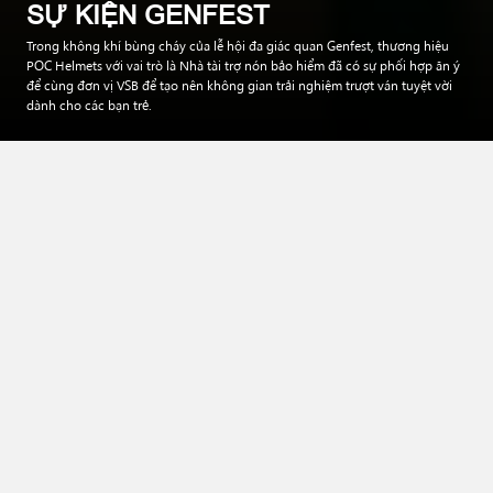
SỰ KIỆN GENFEST
Trong không khí bùng cháy của lễ hội đa giác quan Genfest, thương hiệu
POC Helmets với vai trò là Nhà tài trợ nón bảo hiểm đã có sự phối hợp ăn ý
để cùng đơn vị VSB để tạo nên không gian trải nghiệm trượt ván tuyệt vời
dành cho các bạn trẻ.
Sự hiện diện tại sự kiện GENfest là cơ hội để
POC
tiến gần
hơn đến với những bạn trẻ yêu thích thể thao trượt ván, là cơ
hội giao lưu, chia sẻ những kiến thức liên quan đến trượt ván
và nón bảo hiểm với mục đích kết nối những cá nhân cùng
chung đam mê.
Mục lục
Tổng quan về sự kiện GENfest
POC đồng hành cùng VSB tại sự kiện GENfest
Tiếp bước đam mê Skater
Tổng quan về sự kiện