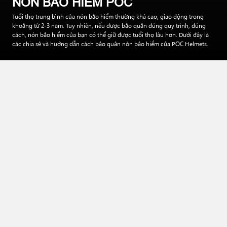
NÓN BẢO HIỂM POC
Tuổi thọ trung bình của nón bảo hiểm thường khá cao, giao động trong
khoảng từ 2-3 năm. Tuy nhiên, nếu được bảo quản đúng quy trình, đúng
cách, nón bảo hiểm của bạn có thể giữ được tuổi thọ lâu hơn. Dưới đây là
các chia sẻ và hướng dẫn cách bảo quản nón bảo hiểm của POC Helmets.
Sau khi chọn được nón bảo hiểm ưng ý, điều tiếp theo khách
hàng có thể quan tâm là bảo quản nón bảo hiểm đúng cách.
Vậy làm thế nào để nón bảo hiểm của bạn luôn bền đẹp như
mới? Với nón POC, câu trả lời cực kỳ đơn giản. Mọi thứ gói
gọn trong ba bước cơ bản sau đây:
Mục lục
VỆ SINH BỀ MẶT BÊN NGOÀI ĐỂ BẢO QUẢN NÓN
BẢO HIỂM
VỆ SINH VẢI LÓT VÀ LỒNG NÓN
BẢO QUẢN NÓN BẢO HIỂM NƠI THÔNG THOÁNG
NHỮNG LƯU Ý KHI SỬ DỤNG NÓN BẢO HIỂM
Tạm Kết