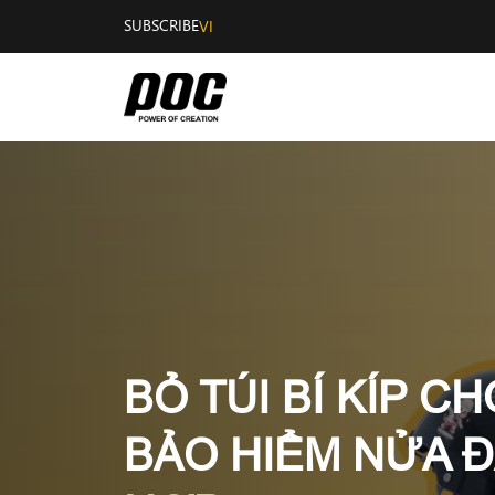
SUBSCRIBE
VI
BỎ TÚI BÍ KÍP C
BẢO HIỂM NỬA 