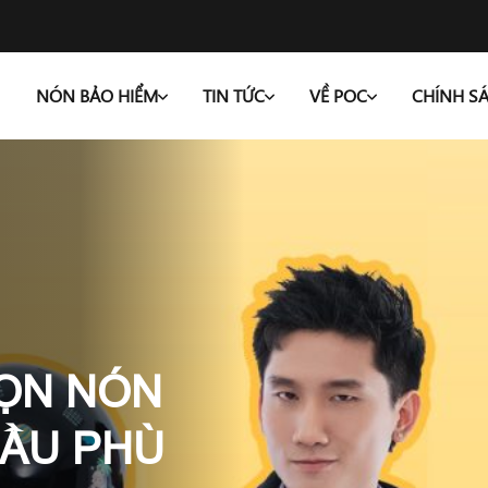
NÓN BẢO HIỂM
TIN TỨC
VỀ POC
CHÍNH S
HỌN NÓN
ĐẦU PHÙ