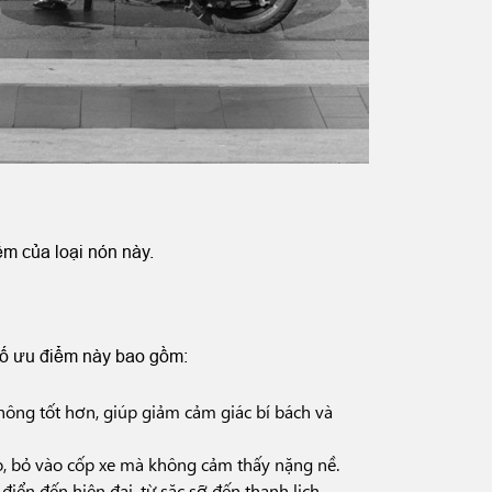
ểm của loại nón này.
số ưu điểm này bao gồm:
hông tốt hơn, giúp giảm cảm giác bí bách và
o, bỏ vào cốp xe mà không cảm thấy nặng nề.
ển đến hiện đại, từ sặc sỡ đến thanh lịch.