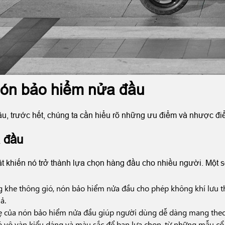
ón bảo hiểm nửa đầu
ầu, trước hết, chúng ta cần hiểu rõ những ưu điểm và nhược đi
 đầu
t khiến nó trở thành lựa chọn hàng đầu cho nhiều người. Một 
ng khe thông gió, nón bảo hiểm nửa đầu cho phép không khí lưu t
 ả.
hẹ của nón bảo hiểm nửa đầu giúp người dùng dễ dàng mang the
 vô vàn kiểu dáng và màu sắc để bạn lựa chọn, từ những mẫu cổ đi