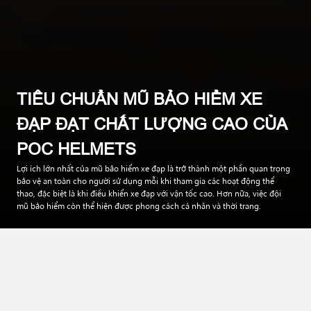
TIÊU CHUẨN MŨ BẢO HIỂM XE
ĐẠP ĐẠT CHẤT LƯỢNG CAO CỦA
POC HELMETS
Lợi ích lớn nhất của mũ bảo hiểm xe đạp là trở thành một phần quan trọng
bảo vệ an toàn cho người sử dụng mỗi khi tham gia các hoạt động thể
thao, đặc biệt là khi điều khiển xe đạp với vận tốc cao. Hơn nữa, việc đội
mũ bảo hiểm còn thể hiện được phong cách cá nhân và thời trang.
Trong thị trường mũ bảo hiểm xe đạp đầy cạnh tranh khốc liệt,
thương hiệu POC Helmets nổi bật nhờ sự kết hợp hoàn hảo
giữa thiết kế đẹp mắt, chất lượng hoàn thiện tỉ mỉ cùng công
nghệ hiện đại. POC Helmets đã mang lại giá trị an toàn, luôn