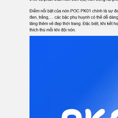
Điểm nổi bật của nón POC PK01 chính là sự đa 
đen, trắng,… các bậc phụ huynh có thể dễ dàng
tăng thêm vẻ đẹp thời trang. Đặc biệt, khi kết 
thích thú mỗi khi đội nón.