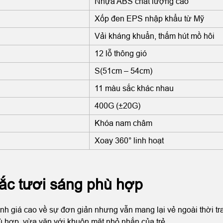
Nhựa ABS chất lượng cao
Xốp đen EPS nhập khẩu từ Mỹ
Vải kháng khuẩn, thấm hút mồ hôi
12 lỗ thông gió
S(51cm – 54cm)
11 màu sắc khác nhau
400G (±20G)
Khóa nam châm
Xoay 360° linh hoạt
sắc tươi sáng phù hợp
 giá cao về sự đơn giản nhưng vẫn mang lại vẻ ngoài thời t
phù hợp, vừa vặn với khuôn mặt nhỏ nhắn của trẻ.