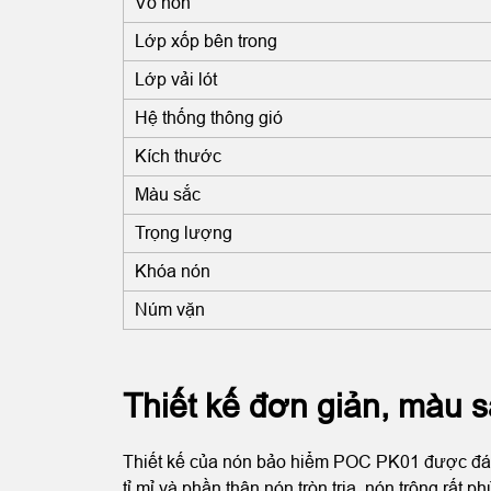
Vỏ nón
Lớp xốp bên trong
Lớp vải lót
Hệ thống thông gió
Kích thước
Màu sắc
Trọng lượng
Khóa nón
Núm vặn
Thiết kế đơn giản, màu 
Thiết kế của nón bảo hiểm POC PK01 được đánh
tỉ mỉ và phần thân nón tròn trịa, nón trông rất 