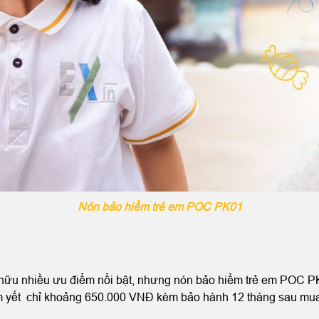
Nón bảo hiểm trẻ em POC PK01
hữu nhiều ưu điểm nổi bật, nhưng nón bảo hiểm trẻ em POC P
êm yết chỉ khoảng 650.000 VNĐ kèm bảo hành 12 tháng sau mua