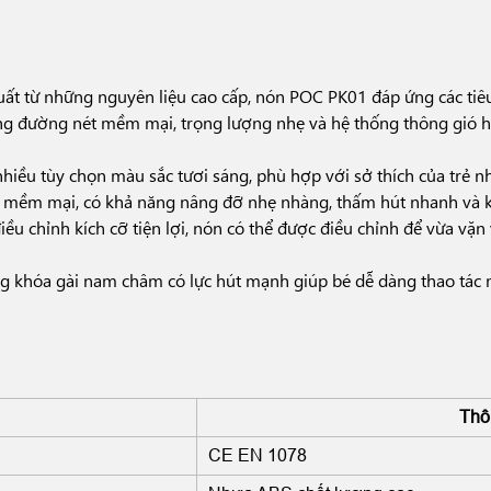
uất từ những nguyên liệu cao cấp, nón POC PK01 đáp ứng các tiêu
ng đường nét mềm mại, trọng lượng nhẹ và hệ thống thông gió hi
hiều tùy chọn màu sắc tươi sáng, phù hợp với sở thích của trẻ n
x mềm mại, có khả năng nâng đỡ nhẹ nhàng, thấm hút nhanh và k
iều chỉnh kích cỡ tiện lợi, nón có thể được điều chỉnh để vừa vặn
 khóa gài nam châm có lực hút mạnh giúp bé dễ dàng thao tác m
Thô
CE EN 1078