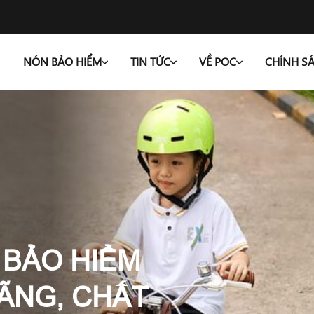
NÓN BẢO HIỂM
TIN TỨC
VỀ POC
CHÍNH S
 BẢO HIỂM
ÃNG, CHẤT