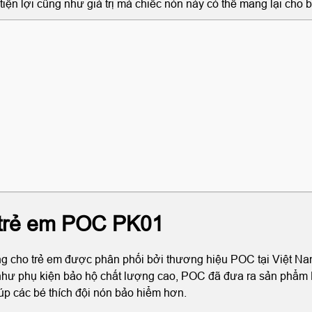
n lợi cũng như giá trị mà chiếc nón này có thể mang lại cho 
m trẻ em POC PK01
 cho trẻ em được phân phối bởi thương hiệu POC tại Việt Nam
 như phụ kiện bảo hộ chất lượng cao, POC đã đưa ra sản phẩm
úp các bé thích đội nón bảo hiểm hơn.