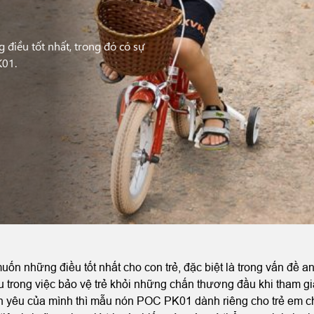
điều tốt nhất, trong đó có sự
K01.
ốn những điều tốt nhất cho con trẻ, đặc biệt là trong vấn đề 
ếu trong việc bảo vệ trẻ khỏi những chấn thương đầu khi tham g
n yêu của mình thì mẫu nón POC PK01 dành riêng cho trẻ em c