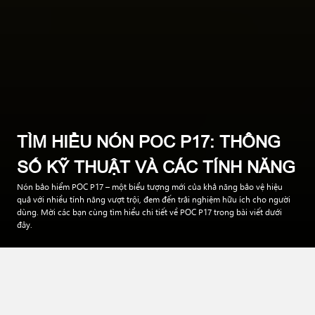
TÌM HIỂU NÓN POC P17: THÔNG
SỐ KỸ THUẬT VÀ CÁC TÍNH NĂNG
Nón bảo hiểm POC P17 – một biểu tượng mới của khả năng bảo vệ hiệu
quả với nhiều tính năng vượt trội, đem đến trải nghiệm hữu ích cho người
dùng. Mời các bạn cùng tìm hiểu chi tiết về POC P17 trong bài viết dưới
đây.
Trong thị trường
nón bảo hiểm
, nhu cầu về một giải pháp bảo
vệ hiệu quả với thiết kế thời trang luôn nhận được sự quan tâm
lớn từ phía người dùng. Nhằm đáp ứng yêu cầu này, POC đã