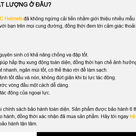
ẤT LƯỢNG Ở ĐÂU?
C Helmets
đã không ngừng cải tiến nhằm giới thiệu nhiều mẫu 
ới bạn trên mọi cung đường, đồng thời đem tới cảm giác thoải 
guyên sinh có khả năng chống va đập tốt.
iúp hấp thụ xung động toàn diện, đồng thời hạn chế ảnh hưởng
t nhanh, ngăn mùi tốt, có thể tháo rời để làm sạch.
nh tốt đầu và nón, không đứt giãn khi bị lực tác động.
hước vòng đầu một cách dễ dàng.
tác động của ngoại lực.
chính sách bảo hành toàn diện. Sản phẩm được bảo hành 6 tháng
bảo hành, đồng thời xác nhận đã mua sản phẩm.
Hãy tới ngay
hệ 
bảo hành tận tâm.