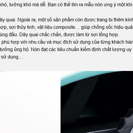
hó, tưởng khó mà dễ. Bạn có thể tìm ra mẫu nón ưng ý một kh
ây quai. Ngoài ra, một số sản phẩm còn được trang bị thêm kính
ợp, sợi thủy tinh, vật liệu composite… giúp chống sốc hiệu q
vùng đầu. Dây quai chắc chắn, được làm từ sợi tổng hợp.
ợng phù hợp với nhu cầu và mục đích sử dụng của từng khách hà
ưởng ủng hộ. Nón đạt các tiêu chuẩn kiểm định chất lượng uy tí
n sử dụng…