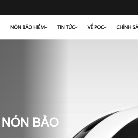
NÓN BẢO HIỂM
TIN TỨC
VỀ POC
CHÍNH S
 NÓN BẢO