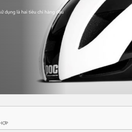
ử dụng là hai tiêu chí hàng đầu
 HỢP