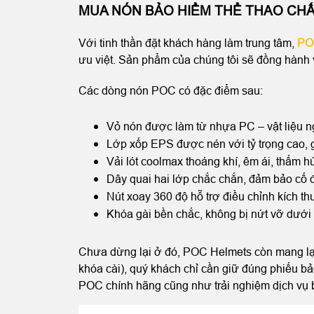
MUA NÓN BẢO HIỂM THỂ THAO CH
Với tinh thần đặt khách hàng làm trung tâm,
PO
ưu việt. Sản phẩm của chúng tôi sẽ đồng hành v
Các dòng nón POC có đặc điểm sau:
Vỏ nón được làm từ nhựa PC – vật liệu n
Lớp xốp EPS được nén với tỷ trọng cao, g
Vải lót coolmax thoáng khí, êm ái, thấm hú
Dây quai hai lớp chắc chắn, đảm bảo cố đị
Nút xoay 360 độ hỗ trợ điều chỉnh kích t
Khóa gài bền chắc, không bị nứt vỡ dưới 
Chưa dừng lại ở đó, POC Helmets còn mang lại 
khóa cài), quý khách chỉ cần giữ đúng phiếu 
POC chính hãng cũng như trải nghiệm dịch vụ 