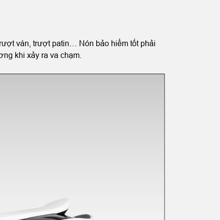
rượt ván, trượt patin… Nón bảo hiểm tốt phải
ơng khi xảy ra va chạm.