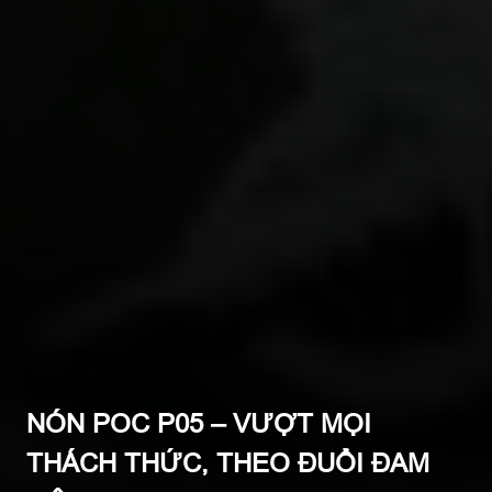
NÓN POC P05 – VƯỢT MỌI
THÁCH THỨC, THEO ĐUỔI ĐAM