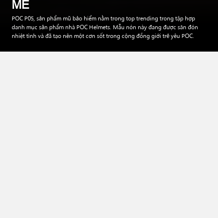
MÊ
POC P05, sản phẩm mũ bảo hiểm nằm trong top trending trong tập hợp
danh mục sản phẩm nhà POC Helmets. Mẫu nón này đang được săn đón
nhiệt tình và đã tạo nên một cơn sốt trong cộng đồng giới trẻ yêu POC.
Mục lục
Giới thiệu nón POC P05
POC P05 – Đa dạng màu sắc
Cấu tạo nón bảo hiểm chất lượng
Thông số nón bảo hiểm
Tạm kết
Giới thiệu nón POC P05
Mũ bảo hiểm, trang bị cần thiết mỗi khi bước xuống phố
với phương tiện di chuyển là chiếc xe máy. Đây chính là
trang bị không thể thiếu cùng đồng hành với bạn trên