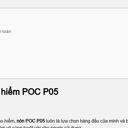
n toàn
o hiểm POC P05
ảo hiểm,
nón POC P05
luôn là lựa chọn hàng đầu của mình và b
hiệm vô cùng tuyệt vời cho người sử dụng.