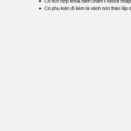
Có tích hợp khóa nam châm Fidlock nhập 
Có phụ kiện đi kèm là vành nón tháo lắp dễ