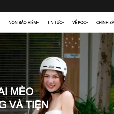
NÓN BẢO HIỂM
TIN TỨC
VỀ POC
CHÍNH S
AI MÈO
G VÀ TIỆN