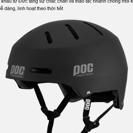
khẩu từ Đức tăng sự chắc chắn và thao tác nhanh chóng mỗi k
 dàng, linh hoạt theo thời tiết