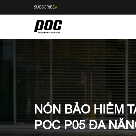
SUBSCRIBE
VI
NÓN BẢO HIỂM T
POC P05 ĐA NĂN